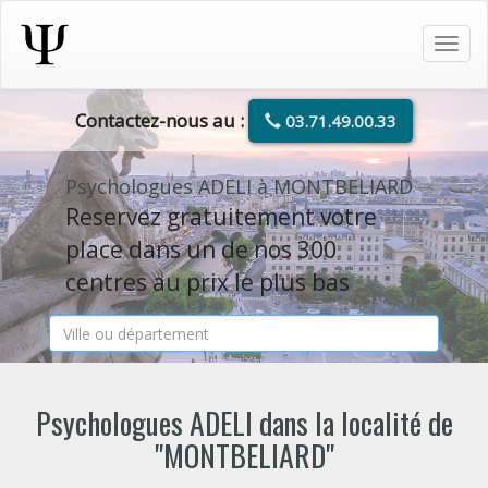
Tog
navi
Contactez-nous au :
03.71.49.00.33
Psychologues ADELI à MONTBELIARD
Reservez gratuitement votre
place dans un de nos 300
centres au prix le plus bas
Psychologues ADELI dans la localité de
"MONTBELIARD"