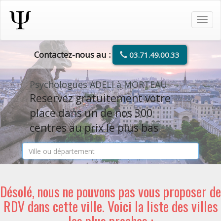
Tog
navi
Contactez-nous au :
03.71.49.00.33
Psychologues ADELI à MORTEAU
Reservez gratuitement votre
place dans un de nos 300
centres au prix le plus bas
Désolé, nous ne pouvons pas vous proposer de
RDV dans cette ville. Voici la liste des villes
les plus proches :