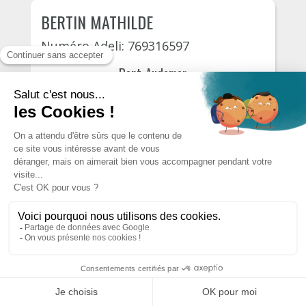
BERTIN MATHILDE
Numéro Adeli: 769316597
Pont-Audemer
Place du general de gaulle 4
23 October, 2026
130€
S'INSCRIRE
AUTRES PSYCHOLOGUES DU
DÉPARTEMENT
Designed by
MecaSoft International
Copyright © 2026. Tous droits réservés
CGU
CGV