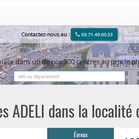
Contactez-nous au :
03.71.49.00.33
lace dans un de nos 300 centres au prix le pl
s ADELI dans la localité
Évreux