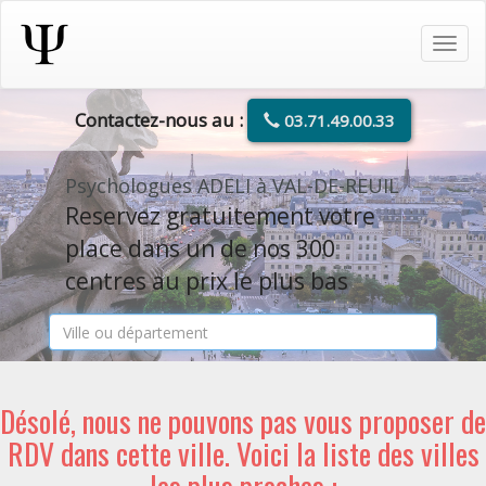
Tog
navi
Contactez-nous au :
03.71.49.00.33
Psychologues ADELI à VAL-DE-REUIL
Reservez gratuitement votre
place dans un de nos 300
centres au prix le plus bas
Désolé, nous ne pouvons pas vous proposer de
RDV dans cette ville. Voici la liste des villes
les plus proches :