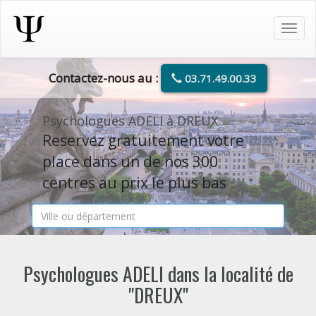
Tog
navi
Contactez-nous au :
03.71.49.00.33
Psychologues ADELI à DREUX
Reservez gratuitement votre
place dans un de nos 300
centres au prix le plus bas
Psychologues ADELI dans la localité de
"DREUX"