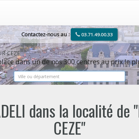
Contactez-nous au :
03.71.49.00.33
UR-CEZE
lace dans un de nos 300 centres au prix le pl
DELI dans la localité d
CEZE"