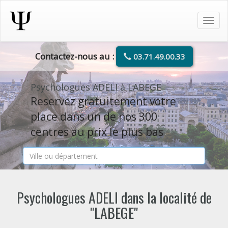
Tog
navi
Contactez-nous au :
03.71.49.00.33
Psychologues ADELI à LABEGE
Reservez gratuitement votre
place dans un de nos 300
centres au prix le plus bas
Psychologues ADELI dans la localité de
"LABEGE"