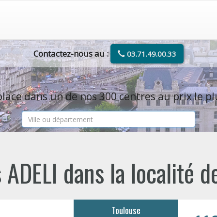
Contactez-nous au :
03.71.49.00.33
lace dans un de nos 300 centres au prix le pl
 ADELI dans la localité 
Toulouse