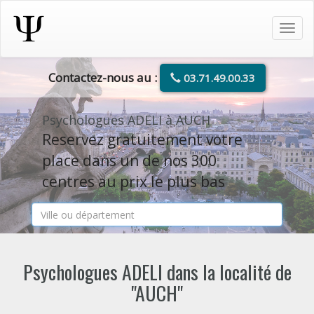
Tog
navi
Contactez-nous au :
03.71.49.00.33
Psychologues ADELI à AUCH
Reservez gratuitement votre
place dans un de nos 300
centres au prix le plus bas
Psychologues ADELI dans la localité de
"AUCH"