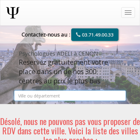
Tog
navi
Contactez-nous au :
03.71.49.00.33
Psychologues ADELI à CENON
Reservez gratuitement votre
place dans un de nos 300
centres au prix le plus bas
Désolé, nous ne pouvons pas vous proposer de
RDV dans cette ville. Voici la liste des villes
les plus proches :