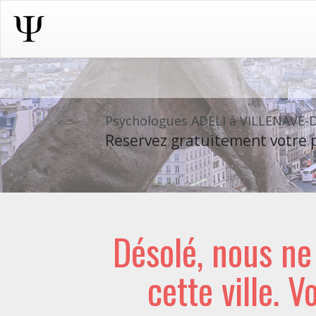
Psychologues ADELI à VILLENAVE
Reservez gratuitement votre p
Désolé, nous n
cette ville. V