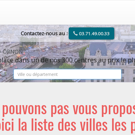
Contactez-nous au :
03.71.49.00.33
-D-ORNON
lace dans un de nos 300 centres au prix le pl
e pouvons pas vous propo
oici la liste des villes les