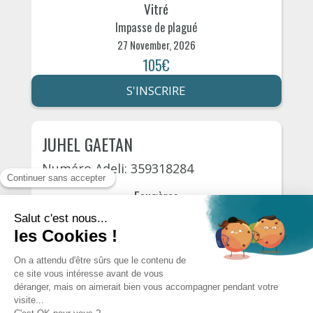
Vitré
Impasse de plagué
27 November, 2026
105€
S'INSCRIRE
JUHEL GAETAN
Numéro Adeli: 359318284
Fougères
Rue des frères devéria 9
30 November, 2026
105€
S'INSCRIRE