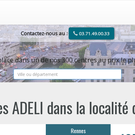
Contactez-nous au :
03.71.49.00.33
lace dans un de nos 300 centres au prix le pl
s ADELI dans la localité
Rennes