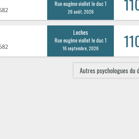
11
Rue eugène viollet le duc 1
582
26 août, 2026
Loches
11
Rue eugène viollet le duc 1
582
16 septembre, 2026
Autres psychologues du 