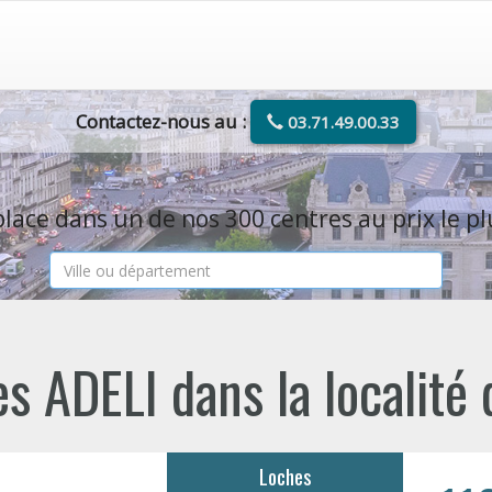
Contactez-nous au :
03.71.49.00.33
lace dans un de nos 300 centres au prix le pl
s ADELI dans la localité
Loches