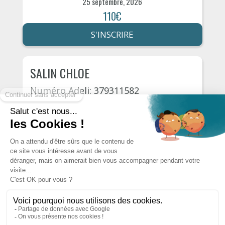
25 septembre, 2026
110€
S'INSCRIRE
SALIN CHLOE
Numéro Adeli: 379311582
Tours
Rue de balzac 8
30 septembre, 2026
110€
S'INSCRIRE
Autres psychologues du département