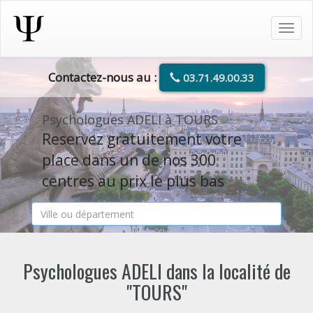
Tog
navi
Contactez-nous au :
03.71.49.00.33
Psychologues ADELI à TOURS
Reservez gratuitement votre
place dans un de nos 300
centres au prix le plus bas
Psychologues ADELI dans la localité de
"TOURS"