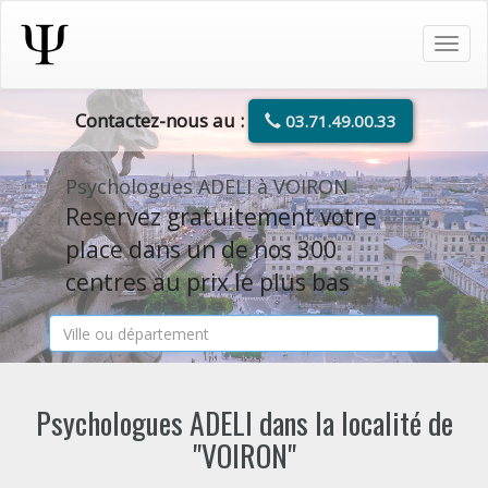
Tog
navi
Contactez-nous au :
03.71.49.00.33
Psychologues ADELI à VOIRON
Reservez gratuitement votre
place dans un de nos 300
centres au prix le plus bas
Psychologues ADELI dans la localité de
"VOIRON"