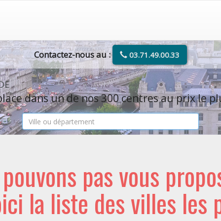
Contactez-nous au :
03.71.49.00.33
UDE
lace dans un de nos 300 centres au prix le pl
e pouvons pas vous propo
oici la liste des villes les