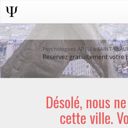
Psychologues ADELI à SAINT-CLA
Reservez gratuitement votre p
Désolé, nous n
cette ville. V