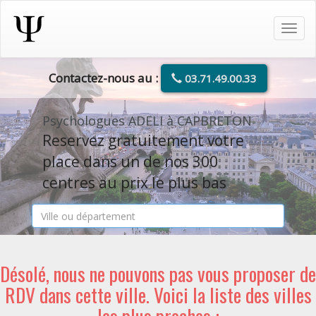
Tog
navi
Contactez-nous au :
03.71.49.00.33
Psychologues ADELI à CAPBRETON
Reservez gratuitement votre
place dans un de nos 300
centres au prix le plus bas
Désolé, nous ne pouvons pas vous proposer de
RDV dans cette ville. Voici la liste des villes
les plus proches :