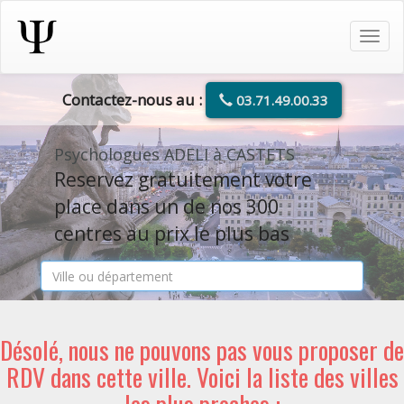
Tog
navi
Contactez-nous au :
03.71.49.00.33
Psychologues ADELI à CASTETS
Reservez gratuitement votre
place dans un de nos 300
centres au prix le plus bas
Désolé, nous ne pouvons pas vous proposer de
RDV dans cette ville. Voici la liste des villes
les plus proches :