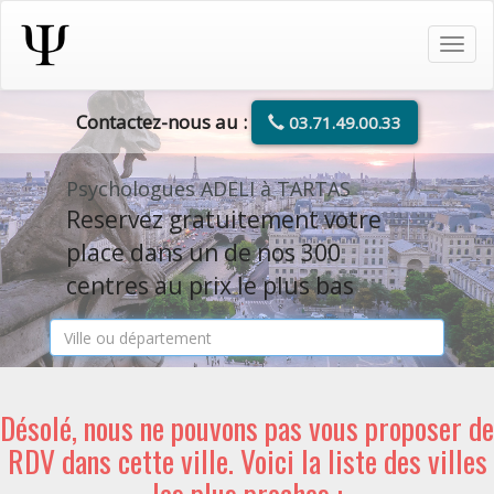
Tog
navi
Contactez-nous au :
03.71.49.00.33
Psychologues ADELI à TARTAS
Reservez gratuitement votre
place dans un de nos 300
centres au prix le plus bas
Désolé, nous ne pouvons pas vous proposer de
RDV dans cette ville. Voici la liste des villes
les plus proches :