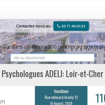
Contactez-nous au :
03.71.49.00.33
lace dans un de nos 300 centres au prix le pl
Psychologues ADELI: Loir-et-Cher
Vendôme
11
Rue edouard branly 12
871
10 August, 2026