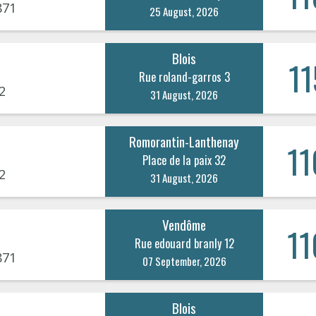
871
25 August, 2026
Blois
11
Rue roland-garros 3
2
31 August, 2026
Romorantin-Lanthenay
11
Place de la paix 32
2
31 August, 2026
Vendôme
11
Rue edouard branly 12
871
07 September, 2026
Blois