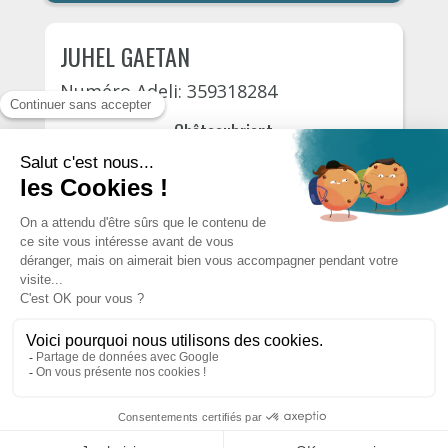
JUHEL GAETAN
Numéro Adeli: 359318284
Châteaubriant
Rue de la libération 30
06 November, 2026
110€
S'INSCRIRE
AUTRES PSYCHOLOGUES DU
DÉPARTEMENT
Designed by
MecaSoft International
Copyright © 2026. Tous droits réservés
CGU
CGV