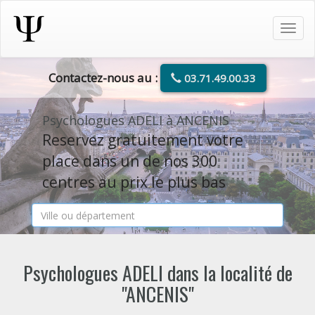
Tog
navi
Contactez-nous au :
03.71.49.00.33
Psychologues ADELI à ANCENIS
Reservez gratuitement votre
place dans un de nos 300
centres au prix le plus bas
Psychologues ADELI dans la localité de
"ANCENIS"