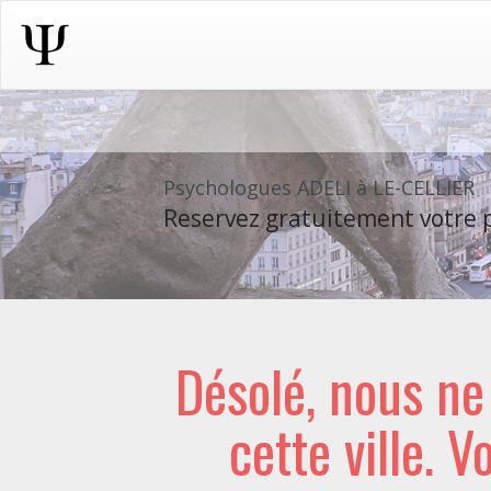
Psychologues ADELI à LE-CELLIER
Reservez gratuitement votre p
Désolé, nous n
cette ville. V