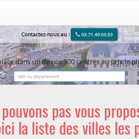
Contactez-nous au :
03.71.49.00.33
lace dans un de nos 300 centres au prix le pl
e pouvons pas vous propo
oici la liste des villes les