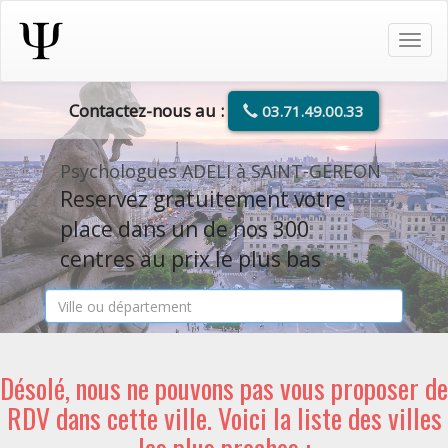
Tog
navi
Contactez-nous au :
03.71.49.00.33
Psychologues ADELI à SAINT-GEREON
Reservez gratuitement votre
place dans un de nos 300
centres au prix le plus bas
Désolé, nous ne pouvons pas vous proposer de
RDV dans cette ville. Voici la liste des villes
les plus proches :