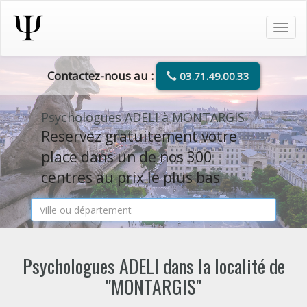
Tog
navi
Contactez-nous au :
03.71.49.00.33
Psychologues ADELI à MONTARGIS
Reservez gratuitement votre
place dans un de nos 300
centres au prix le plus bas
Psychologues ADELI dans la localité de
"MONTARGIS"