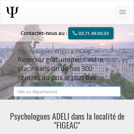
Tog
navi
Contactez-nous au :
03.71.49.00.33
Psychologues ADELI à FIGEAC
Reservez gratuitement votre
place dans un de nos 300
centres au prix le plus bas
Psychologues ADELI dans la localité de
"FIGEAC"