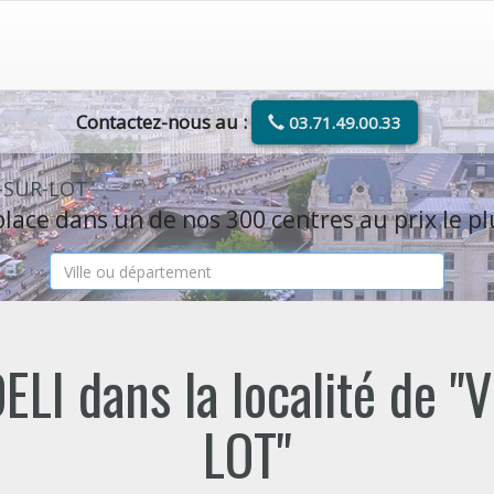
Contactez-nous au :
03.71.49.00.33
E-SUR-LOT
lace dans un de nos 300 centres au prix le pl
ELI dans la localité de 
LOT"