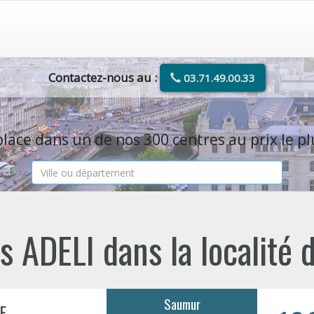
Contactez-nous au :
03.71.49.00.33
lace dans un de nos 300 centres au prix le pl
s ADELI dans la localité
Saumur
E