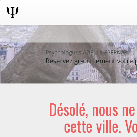
Psychologues ADELI à EPERNAY
Reservez gratuitement votre p
Désolé, nous n
cette ville. V