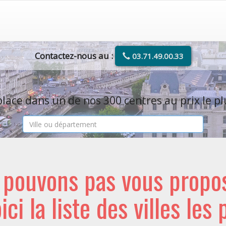
Contactez-nous au :
03.71.49.00.33
lace dans un de nos 300 centres au prix le pl
e pouvons pas vous propo
oici la liste des villes les