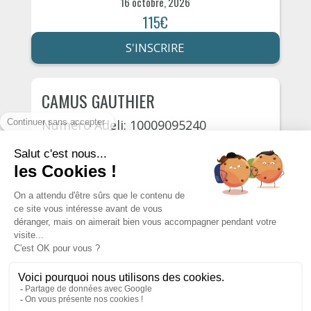
16 octobre, 2026
115€
S'INSCRIRE
CAMUS GAUTHIER
Numéro Adeli: 10009095240
Reims
Chaussée bocquaine 21
23 octobre, 2026
115€
S'INSCRIRE
Autres psychologues du département