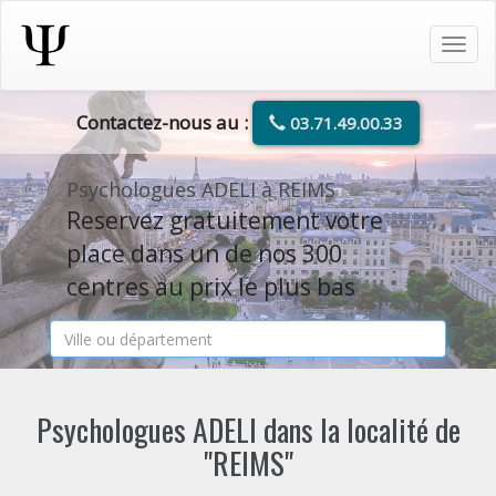
Tog
navi
Contactez-nous au :
03.71.49.00.33
Psychologues ADELI à REIMS
Reservez gratuitement votre
place dans un de nos 300
centres au prix le plus bas
Psychologues ADELI dans la localité de
"REIMS"