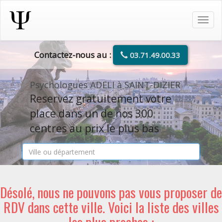
Tog
navi
Contactez-nous au :
03.71.49.00.33
Psychologues ADELI à SAINT-DIZIER
Reservez gratuitement votre
place dans un de nos 300
centres au prix le plus bas
Désolé, nous ne pouvons pas vous proposer de
RDV dans cette ville. Voici la liste des villes
les plus proches :