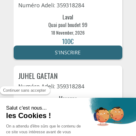
Numéro Adeli: 359318284
Laval
Quai paul boudet 99
18 November, 2026
100€
S'INSCRIRE
JUHEL GAETAN
Numéro Adeli: 359318284
Mayenne
Rue roullois à mayenne 14
30 November, 2026
110€
S'INSCRIRE