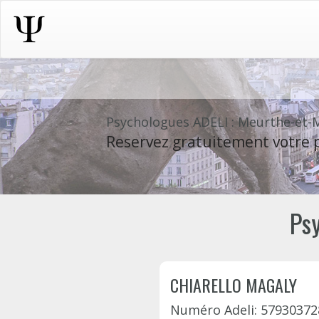
Psychologues ADELI : Meurthe-et-
Reservez gratuitement votre p
Ps
CHIARELLO MAGALY
Numéro Adeli: 57930372