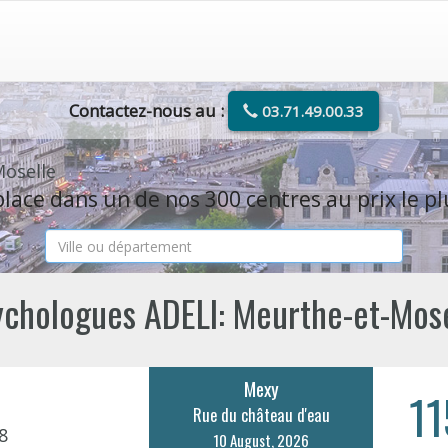
Contactez-nous au :
03.71.49.00.33
Moselle
lace dans un de nos 300 centres au prix le pl
ychologues ADELI: Meurthe-et-Mose
Mexy
11
Rue du château d'eau
8
10 August, 2026