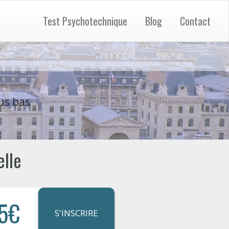
Test Psychotechnique
Blog
Contact
us bas
lle
5€
S'INSCRIRE