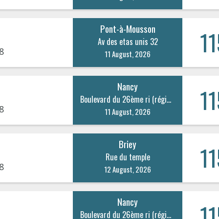
Pont-à-Mousson
11
Av des etas unis 32
8
11 August, 2026
Nancy
11
Boulevard du 26ème ri (régiment d’infanterie) 20
8
11 August, 2026
Briey
11
Rue du temple
8
12 August, 2026
Nancy
11
Boulevard du 26ème ri (régiment d’infanterie) 20