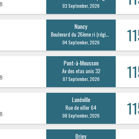
8
03 September, 2026
Nancy
11
Boulevard du 26ème ri (régiment d’infanterie) 20
04 September, 2026
Pont-à-Mousson
11
Av des etas unis 32
8
07 September, 2026
Lunéville
11
Rue de viller 64
8
08 September, 2026
Briey