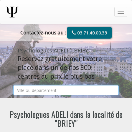
Tog
navi
Contactez-nous au :
03.71.49.00.33
Psychologues ADELI à BRIEY
Reservez gratuitement votre
place dans un de nos 300
centres au prix le plus bas
Psychologues ADELI dans la localité de
"BRIEY"