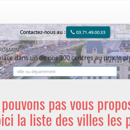
Contactez-nous au :
03.71.49.00.33
-ROMAIN
lace dans un de nos 300 centres au prix le pl
e pouvons pas vous propo
oici la liste des villes les