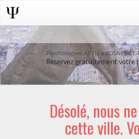
Psychologues ADELI à COSNES-ET
Reservez gratuitement votre p
Désolé, nous n
cette ville. V