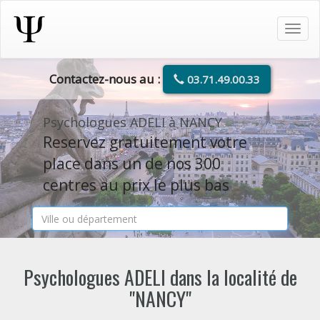
Tog
navi
Contactez-nous au :
03.71.49.00.33
Psychologues ADELI à NANCY
Reservez gratuitement votre
place dans un de nos 300
centres au prix le plus bas
Psychologues ADELI dans la localité de
"NANCY"