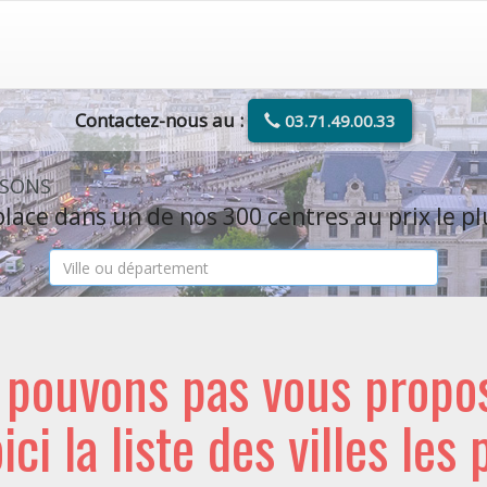
Contactez-nous au :
03.71.49.00.33
ISONS
lace dans un de nos 300 centres au prix le pl
e pouvons pas vous propo
oici la liste des villes les