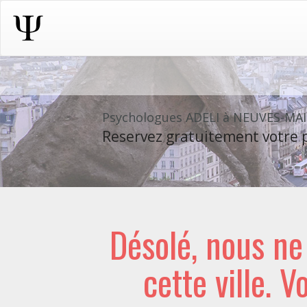
Psychologues ADELI à NEUVES-MA
Reservez gratuitement votre p
Désolé, nous n
cette ville. V