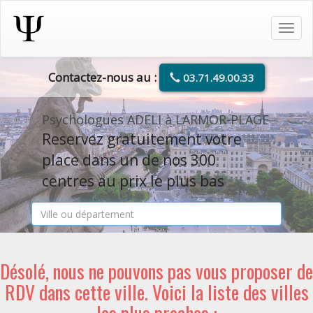
Tog
navi
Contactez-nous au :
03.71.49.00.33
Psychologues ADELI à LARMOR-PLAGE
Reservez gratuitement votre
place dans un de nos 300
centres au prix le plus bas
Désolé, nous ne pouvons pas vous proposer de
RDV dans cette ville. Voici la liste des villes
les plus proches :