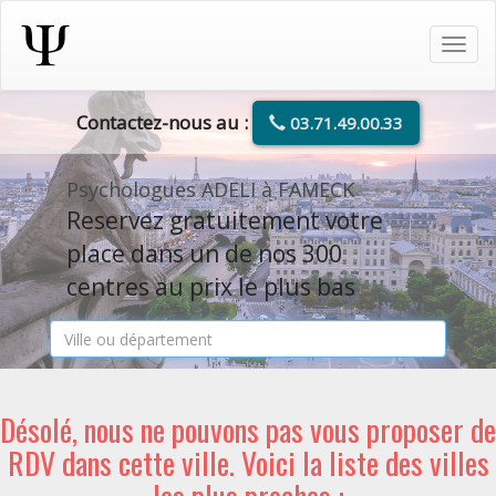
Tog
navi
Contactez-nous au :
03.71.49.00.33
Psychologues ADELI à FAMECK
Reservez gratuitement votre
place dans un de nos 300
centres au prix le plus bas
Désolé, nous ne pouvons pas vous proposer de
RDV dans cette ville. Voici la liste des villes
les plus proches :