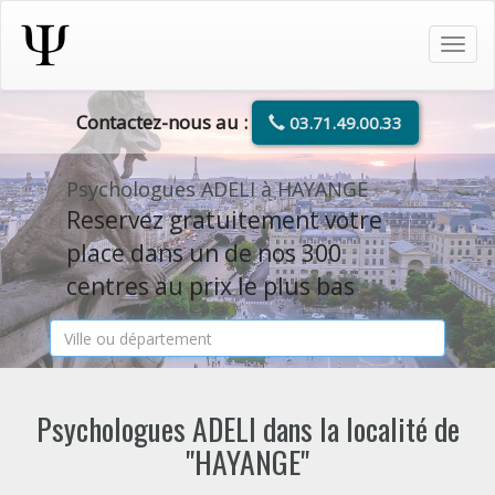
Tog
navi
Contactez-nous au :
03.71.49.00.33
Psychologues ADELI à HAYANGE
Reservez gratuitement votre
place dans un de nos 300
centres au prix le plus bas
Psychologues ADELI dans la localité de
"HAYANGE"