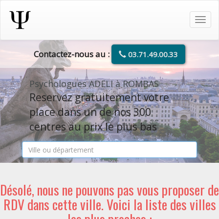
Tog
navi
Contactez-nous au :
03.71.49.00.33
Psychologues ADELI à ROMBAS
Reservez gratuitement votre
place dans un de nos 300
centres au prix le plus bas
Désolé, nous ne pouvons pas vous proposer de
RDV dans cette ville. Voici la liste des villes
les plus proches :