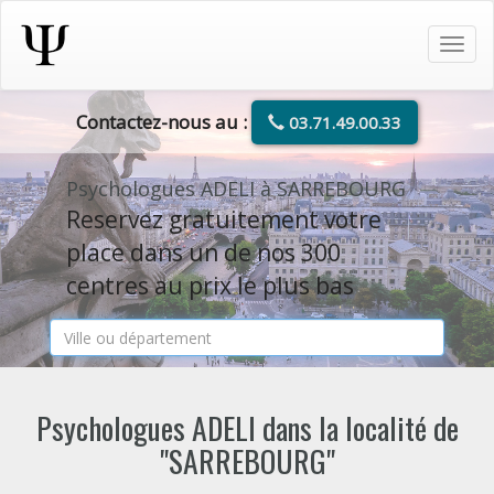
Tog
navi
Contactez-nous au :
03.71.49.00.33
Psychologues ADELI à SARREBOURG
Reservez gratuitement votre
place dans un de nos 300
centres au prix le plus bas
Psychologues ADELI dans la localité de
"SARREBOURG"