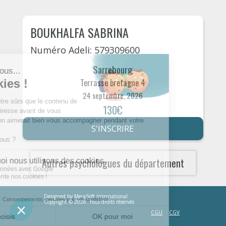
BOUKHALFA SABRINA
Numéro Adeli: 579309600
Sarrebourg
Terrasse bretagne 4
24 septembre, 2026
130€
S'INSCRIRE
Autres psychologues du département
Designed by
MecaSoft International
Copyright © 2026. Tous droits réservés
CGU
CGV