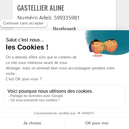
GASTELLIER ALINE
Numéro Adeli: 599335981
Hazebrouck
Route de borre 117
14 September, 2026
110€
S'INSCRIRE
JAWORSKI STEPHANIE
Numéro Adeli:
Maubeuge
Allée géo andré 1
14 September, 2026