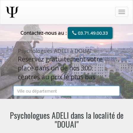
Tog
navi
Contactez-nous au :
03.71.49.00.33
Psychologues ADELI à DOUAI
Reservez gratuitement votre
place dans un de nos 300
centres au prix le plus bas
Psychologues ADELI dans la localité de
"DOUAI"