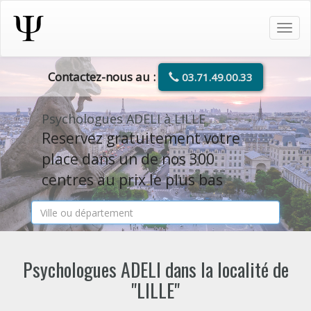
Tog
navi
Contactez-nous au :
03.71.49.00.33
Psychologues ADELI à LILLE
Reservez gratuitement votre
place dans un de nos 300
centres au prix le plus bas
Psychologues ADELI dans la localité de
"LILLE"