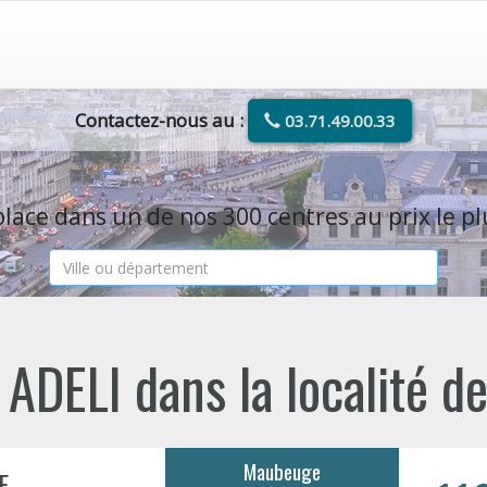
Contactez-nous au :
03.71.49.00.33
lace dans un de nos 300 centres au prix le pl
 ADELI dans la localité 
Maubeuge
E