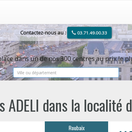
Contactez-nous au :
03.71.49.00.33
lace dans un de nos 300 centres au prix le pl
 ADELI dans la localité
Roubaix