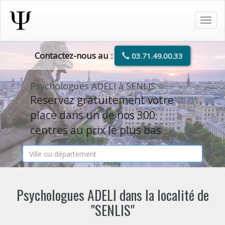
Tog
navi
Contactez-nous au :
03.71.49.00.33
Psychologues ADELI à SENLIS
Reservez gratuitement votre
place dans un de nos 300
centres au prix le plus bas
Psychologues ADELI dans la localité de
"SENLIS"